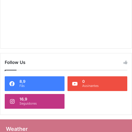
Follow Us
8,9
0
Fãs
Assinantes
16,9
Seguidores
Weather