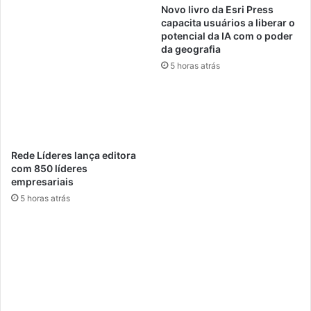
Novo livro da Esri Press
o
l
capacita usuários a liberar o
3
"
potencial da IA ​​com o poder
6
S
da geografia
º
e
5 horas atrás
E
L
n
i
c
g
o
a
n
!
t
'
Rede Líderes lança editora
r
f
com 850 líderes
o
a
empresariais
T
r
5 horas atrás
é
á
c
t
n
u
i
r
c
n
o
ê
A
p
E
e