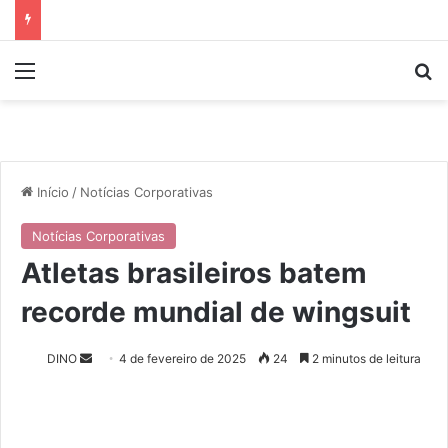
Menu
P
Início
/
Notícias Corporativas
Notícias Corporativas
Atletas brasileiros batem
recorde mundial de wingsuit
DINO
M
4 de fevereiro de 2025
24
2 minutos de leitura
a
n
d