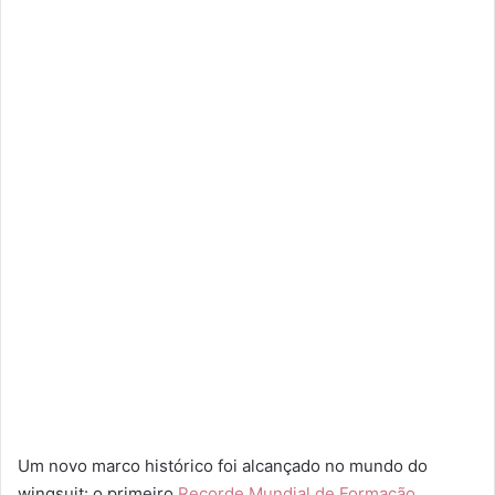
e
u
m
e
-
m
a
i
l
Um novo marco histórico foi alcançado no mundo do
wingsuit: o primeiro
Recorde Mundial de Formação