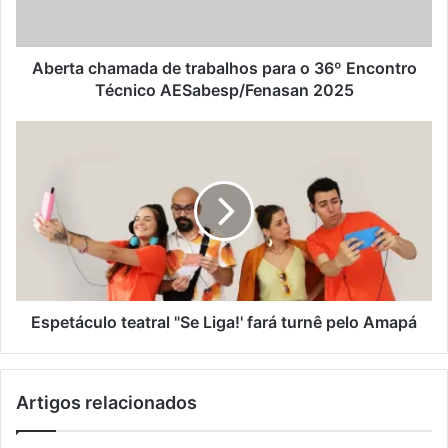
c
h
a
m
Aberta chamada de trabalhos para o 36º Encontro
a
Técnico AESabesp/Fenasan 2025
d
a
E
d
s
e
p
t
e
r
t
a
á
b
c
a
u
l
l
h
o
Espetáculo teatral "Se Liga!' fará turnê pelo Amapá
o
t
s
e
p
a
Artigos relacionados
a
t
r
r
a
a