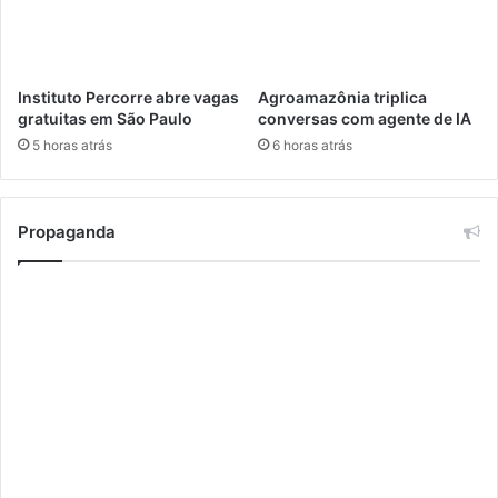
S
l
a
o
b
A
e
m
Instituto Percorre abre vagas
Agroamazônia triplica
s
a
gratuitas em São Paulo
conversas com agente de IA
p
p
5 horas atrás
6 horas atrás
/
á
F
e
n
Propaganda
a
s
a
n
2
0
2
5