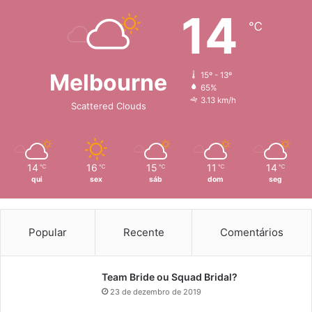
14
℃
Melbourne
15º - 13º
65%
3.13 km/h
Scattered Clouds
14
16
15
11
14
℃
℃
℃
℃
℃
qui
sex
sáb
dom
seg
Popular
Recente
Comentários
Team Bride ou Squad Bridal?
23 de dezembro de 2019