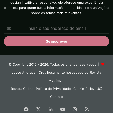
design intuitivo e responsivo, ele oferece uma experiência
completa para quem busca informação de qualidade e atualizações
sobre os temas mais relevantes.
Insira
o
seu
endereço
de
email
© Copyright 2012 - 2026, Todos os direitos reservados |
Joyce Andrade
| Orgulhosamente hospedado por
Revista
Matrimoni
Revista Online
Política de Privacidade
Cookie Policy (US)
Contato
Facebook
X
Linkedin
YouTube
Instagram
RSS