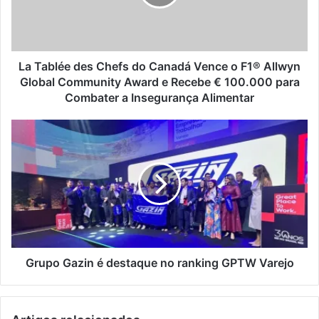
l
é
e
d
e
La Tablée des Chefs do Canadá Vence o F1® Allwyn
s
Global Community Award e Recebe € 100.000 para
C
Combater a Insegurança Alimentar
h
e
G
f
r
s
u
d
p
o
o
C
G
a
a
n
z
a
i
d
n
Grupo Gazin é destaque no ranking GPTW Varejo
á
é
V
d
e
e
n