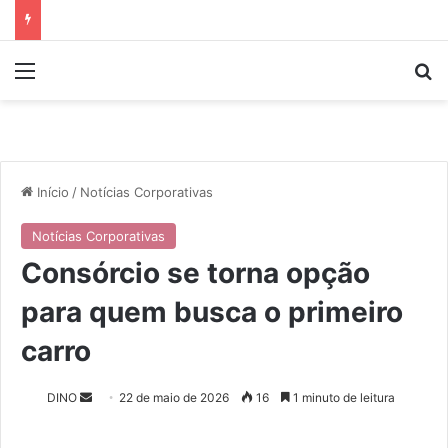
Menu
P
Início
/
Notícias Corporativas
Notícias Corporativas
Consórcio se torna opção
para quem busca o primeiro
carro
DINO
M
22 de maio de 2026
16
1 minuto de leitura
a
n