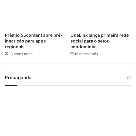
m
e
u
j
n
o
i
t
Prêmio 55content abre pré-
OneLink lança primeira rede
y
inscrição para apps
social para o setor
A
regionais
condominial
w
16 horas atrás
16 horas atrás
a
r
d
e
Propaganda
R
e
c
e
b
e
€
1
0