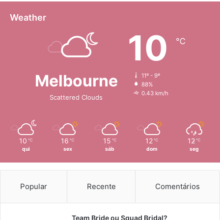
r
a
Weather
P
10
r
℃
o
m
o
Melbourne
v
11º - 9º
88%
e
0.43 km/h
r
Scattered Clouds
a
A
d
o
10
16
15
12
12
℃
℃
℃
℃
℃
ç
qui
sex
sáb
dom
seg
ã
o
d
Popular
Recente
Comentários
a
I
A
Team Bride ou Squad Bridal?