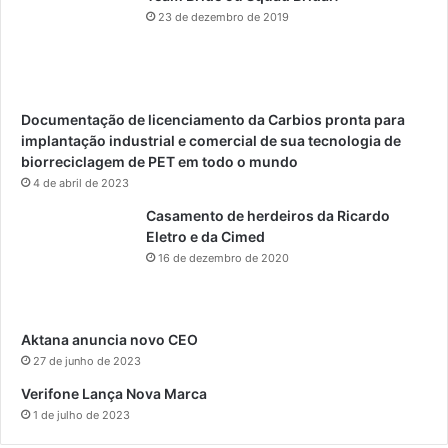
n
23 de dezembro de 2019
a
E
d
u
c
Documentação de licenciamento da Carbios pronta para
a
implantação industrial e comercial de sua tecnologia de
ç
biorreciclagem de PET em todo o mundo
ã
4 de abril de 2023
o
Casamento de herdeiros da Ricardo
Eletro e da Cimed
16 de dezembro de 2020
Aktana anuncia novo CEO
27 de junho de 2023
Verifone Lança Nova Marca
1 de julho de 2023