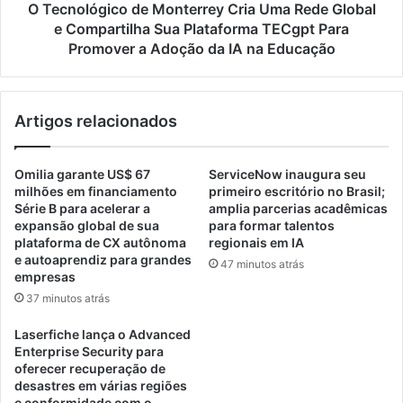
o
i
O Tecnológico de Monterrey Cria Uma Rede Global
i
c
e Compartilha Sua Plataforma TECgpt Para
m
o
Promover a Adoção da IA na Educação
p
d
l
e
e
M
m
Artigos relacionados
o
e
n
n
t
Omilia garante US$ 67
ServiceNow inaugura seu
t
e
milhões em financiamento
primeiro escritório no Brasil;
a
r
Série B para acelerar a
amplia parcerias acadêmicas
r
r
expansão global de sua
para formar talentos
a
e
plataforma de CX autônoma
regionais em IA
p
y
e autoaprendiz para grandes
47 minutos atrás
l
C
empresas
a
r
37 minutos atrás
t
i
a
a
Laserfiche lança o Advanced
f
U
Enterprise Security para
o
m
oferecer recuperação de
r
a
desastres em várias regiões
m
e conformidade com o