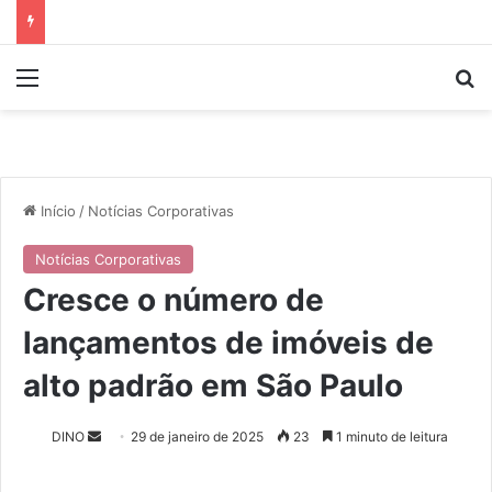
Menu
P
Início
/
Notícias Corporativas
Notícias Corporativas
Cresce o número de
lançamentos de imóveis de
alto padrão em São Paulo
DINO
M
29 de janeiro de 2025
23
1 minuto de leitura
a
n