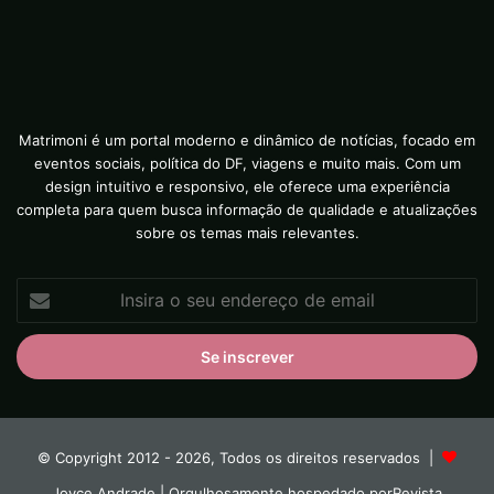
Matrimoni é um portal moderno e dinâmico de notícias, focado em
eventos sociais, política do DF, viagens e muito mais. Com um
design intuitivo e responsivo, ele oferece uma experiência
completa para quem busca informação de qualidade e atualizações
sobre os temas mais relevantes.
Insira
o
seu
endereço
de
email
© Copyright 2012 - 2026, Todos os direitos reservados |
Joyce Andrade
| Orgulhosamente hospedado por
Revista