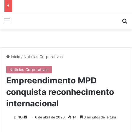
Menu
P
Início
/
Notícias Corporativas
Notícias Corporativas
Empreendimento MPD
conquista reconhecimento
internacional
DINO
M
6 de abril de 2026
14
3 minutos de leitura
a
n