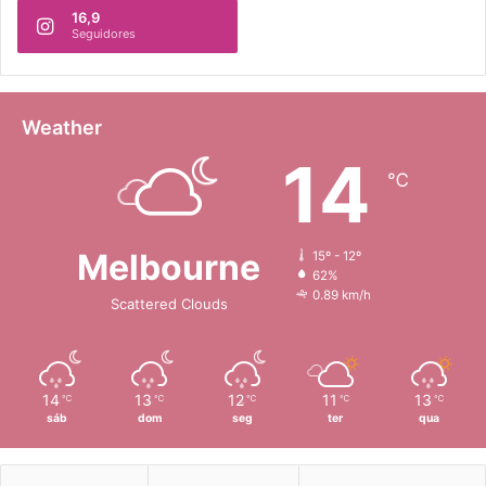
16,9
Seguidores
Weather
14
℃
Melbourne
15º - 12º
62%
0.89 km/h
Scattered Clouds
14
13
12
11
13
℃
℃
℃
℃
℃
sáb
dom
seg
ter
qua