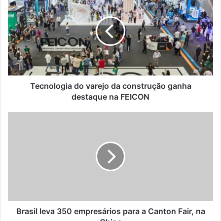
e
c
n
o
l
o
g
i
a
Tecnologia do varejo da construção ganha
d
destaque na FEICON
o
v
B
a
r
r
a
e
s
j
i
o
l
d
l
a
e
c
v
o
a
Brasil leva 350 empresários para a Canton Fair, na
n
3