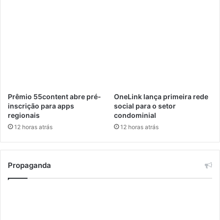
a
t
F
o
E
n
I
F
C
a
O
i
N
r
,
n
Prêmio 55content abre pré-
OneLink lança primeira rede
a
inscrição para apps
social para o setor
C
regionais
condominial
h
12 horas atrás
12 horas atrás
i
n
a
Propaganda