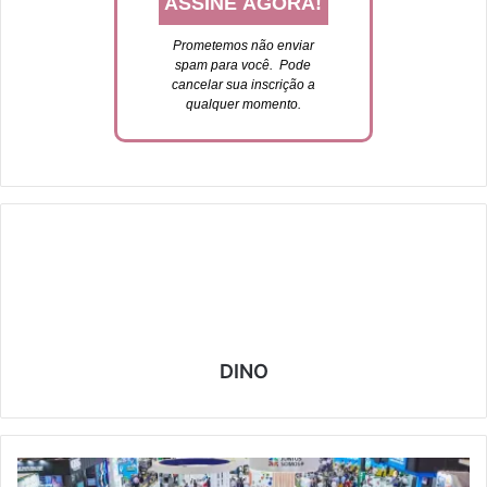
Prometemos não enviar
spam para você. P
ode
cancelar sua inscrição a
qualquer momento.
DINO
T