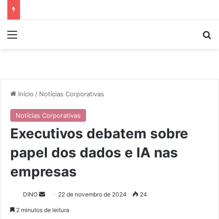
Menu
P
Início
/
Notícias Corporativas
Notícias Corporativas
Executivos debatem sobre
papel dos dados e IA nas
empresas
DINO
M
22 de novembro de 2024
24
a
2 minutos de leitura
n