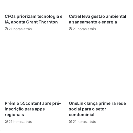
e
d
n
o
CFOs priorizam tecnologia e
Cetrel leva gestão ambiental
t
r
IA, aponta Grant Thornton
a saneamento e energia
o
i
21 horas atrás
21 horas atrás
l
s
a
m
b
o
i
,
a
c
l
a
p
a
c
i
t
a
Prêmio 55content abre pré-
OneLink lança primeira rede
ç
inscrição para apps
social para o setor
ã
regionais
condominial
o
21 horas atrás
21 horas atrás
e
i