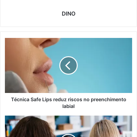
DINO
T
é
c
n
i
c
a
S
a
f
Técnica Safe Lips reduz riscos no preenchimento
e
labial
L
i
M
p
u
s
l