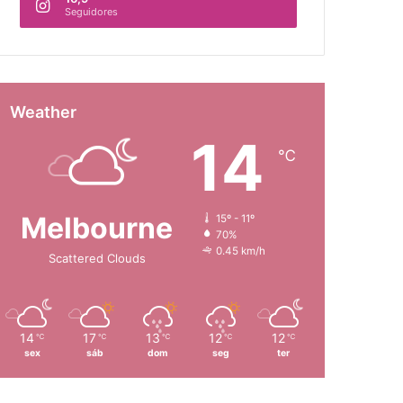
Seguidores
Weather
14
℃
Melbourne
15º - 11º
70%
0.45 km/h
Scattered Clouds
14
17
13
12
12
℃
℃
℃
℃
℃
sex
sáb
dom
seg
ter