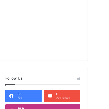
Follow Us
8,9
0
Fãs
Assinantes
16,9