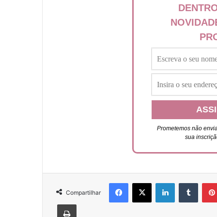
DENTRO
NOVIDAD
PR
Prometemos não envia
sua inscriç
Facebook
X
Linkedin
Tumblr
Compartilhar
Imprimir