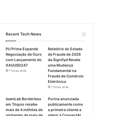
Recent Tech News
PU Prime Expande
Relatório do Estado
Negociação de Ouro
de Fraude de 2026
com Lançamento do
da Signifyd Revela
XAUUSD247
uma Mudança
Fundamental na
7 horas atrás
Fraude de Comércio
Eletrônico
7 horas atrás
teamLab Borderless
Purina anunciada
em Tóquio recebe
publicamente como
mais de 4 milhões de
a primeira cliente a
visitantes de mais de
aderir à ConnectAI