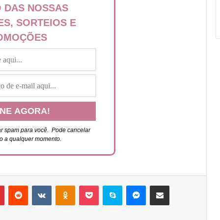
 DAS NOSSAS
ES, SORTEIOS E
OMOÇÕES
r spam para você. P
ode cancelar
ão a qualquer momento.
Pinterest
Reddit
VK
OK
Pocket
Skype
Messenger
Compartilhar via e-mail