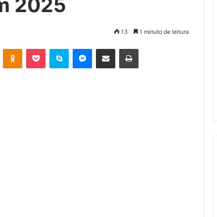
em 2025
13
1 minuto de leitura
VK
OK
Pocket
Skype
Messenger
Compartilhar via e-mail
Imprimir