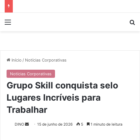
Menu
P
Início
/
Notícias Corporativas
Notícias Corporativas
Grupo Skill conquista selo
Lugares Incríveis para
Trabalhar
DINO
M
15 de junho de 2026
5
1 minuto de leitura
a
n