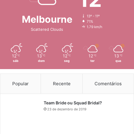
Melbourne
13º - 11º
71%
1.79 km/h
Scattered Clouds
12
13
12
12
13
℃
℃
℃
℃
℃
sáb
dom
seg
ter
qua
Popular
Recente
Comentários
Team Bride ou Squad Bridal?
23 de dezembro de 2019