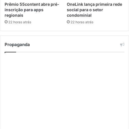
Prêmio 55content abre pré-
OneLink lança primeira rede
H
I
inscrição para apps
social para o setor
o
A
regionais
condominial
n
22 horas atrás
22 horas atrás
r
a
s
d
Propaganda
e
A
n
i
v
e
r
s
á
r
i
o
d
o