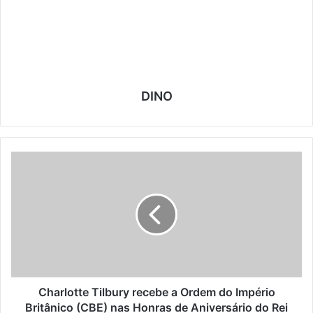
DINO
C
h
a
r
l
o
t
t
e
T
Charlotte Tilbury recebe a Ordem do Império
i
Britânico (CBE) nas Honras de Aniversário do Rei