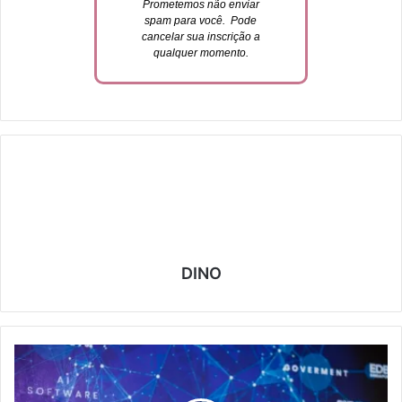
Prometemos não enviar
spam para você. P
ode
cancelar sua inscrição a
qualquer momento.
DINO
S
o
l