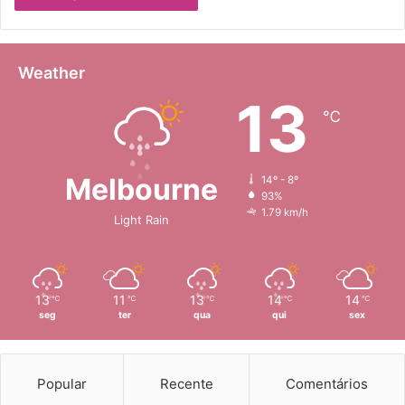
Weather
13
℃
Melbourne
14º - 8º
93%
1.79 km/h
Light Rain
13
11
13
14
14
℃
℃
℃
℃
℃
seg
ter
qua
qui
sex
Popular
Recente
Comentários