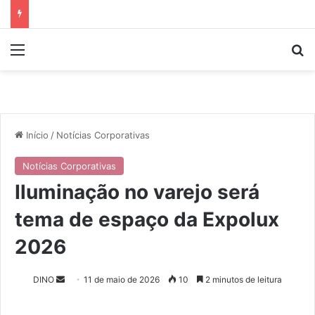
Menu
P
Início
/
Notícias Corporativas
Notícias Corporativas
Iluminação no varejo será
tema de espaço da Expolux
2026
DINO
M
11 de maio de 2026
10
2 minutos de leitura
a
n