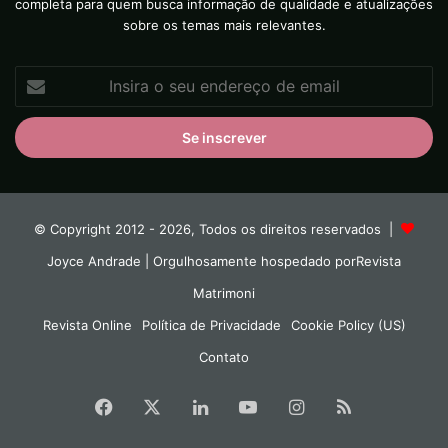
completa para quem busca informação de qualidade e atualizações
sobre os temas mais relevantes.
Insira
o
seu
endereço
de
email
© Copyright 2012 - 2026, Todos os direitos reservados |
Joyce Andrade
| Orgulhosamente hospedado por
Revista
Matrimoni
Revista Online
Política de Privacidade
Cookie Policy (US)
Contato
Facebook
X
Linkedin
YouTube
Instagram
RSS