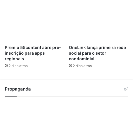
r
r
e
v
i
d
e
n
Prêmio 55content abre pré-
OneLink lança primeira rede
c
inscrição para apps
social para o setor
i
regionais
condominial
á
2 dias atrás
2 dias atrás
r
i
o
Propaganda