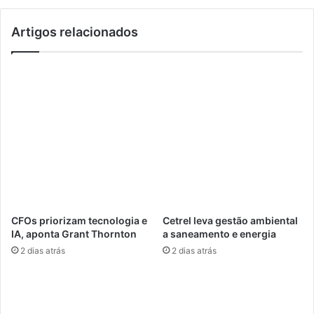
a
i
d
d
Artigos relacionados
e
a
I
d
A
e
a
p
o
r
m
e
e
s
r
s
c
i
a
o
d
n
o
a
s
s
CFOs priorizam tecnologia e
Cetrel leva gestão ambiental
e
i
IA, aponta Grant Thornton
a saneamento e energia
g
s
2 dias atrás
2 dias atrás
u
t
r
e
a
m
d
a
o
p