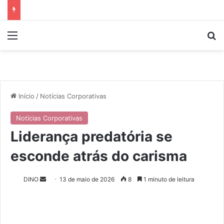
Menu
P
Início
/
Notícias Corporativas
Notícias Corporativas
Liderança predatória se
esconde atrás do carisma
DINO
M
13 de maio de 2026
8
1 minuto de leitura
a
n
d