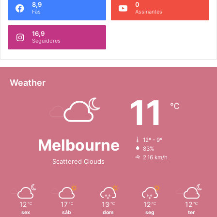
8,9
0
Fãs
Assinantes
16,9
Seguidores
Weather
11
℃
Melbourne
12º - 9º
83%
2.16 km/h
Scattered Clouds
12
17
13
12
12
℃
℃
℃
℃
℃
sex
sáb
dom
seg
ter