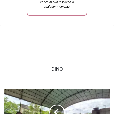
cancelar sua inscrição a
qualquer momento.
DINO
C
a
i
o
M