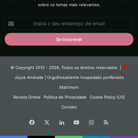
sobre os temas mais relevantes.
Insira
o
seu
endereço
de
email
© Copyright 2012 - 2026, Todos os direitos reservados |
Joyce Andrade
| Orgulhosamente hospedado por
Revista
Matrimoni
Revista Online
Política de Privacidade
Cookie Policy (US)
Contato
Facebook
X
Linkedin
YouTube
Instagram
RSS