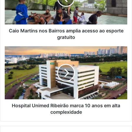
a
r
t
i
n
Caio Martins nos Bairros amplia acesso ao esporte
s
gratuito
n
o
H
s
o
B
s
a
p
i
i
r
t
r
a
o
l
s
U
a
n
Hospital Unimed Ribeirão marca 10 anos em alta
m
i
complexidade
p
m
l
e
i
d