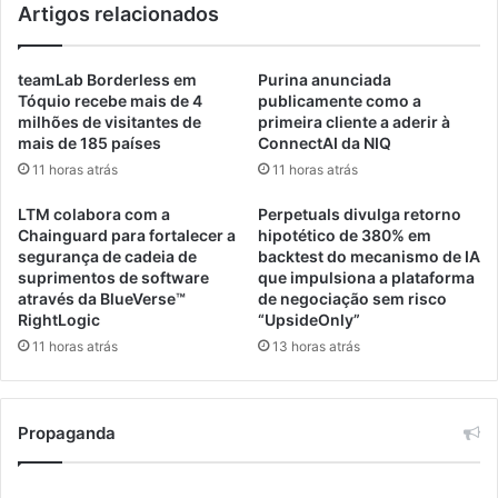
Artigos relacionados
a
R
a
i
c
b
teamLab Borderless em
Purina anunciada
e
e
Tóquio recebe mais de 4
publicamente como a
s
i
milhões de visitantes de
primeira cliente a aderir à
s
r
mais de 185 países
ConnectAI da NIQ
o
ã
11 horas atrás
11 horas atrás
a
o
o
m
LTM colabora com a
Perpetuals divulga retorno
e
a
Chainguard para fortalecer a
hipotético de 380% em
s
r
segurança de cadeia de
backtest do mecanismo de IA
p
c
suprimentos de software
que impulsiona a plataforma
o
a
através da BlueVerse™
de negociação sem risco
r
1
RightLogic
“UpsideOnly”
t
0
11 horas atrás
13 horas atrás
e
a
g
n
r
o
Propaganda
a
s
t
e
u
m