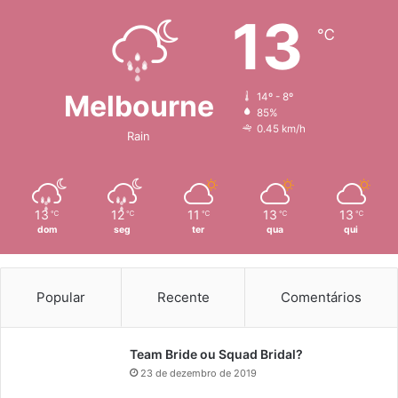
13
℃
Melbourne
14º - 8º
85%
0.45 km/h
Rain
13
12
11
13
13
℃
℃
℃
℃
℃
dom
seg
ter
qua
qui
Popular
Recente
Comentários
Team Bride ou Squad Bridal?
23 de dezembro de 2019