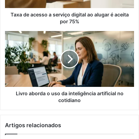
c
e
s
Taxa de acesso a serviço digital ao alugar é aceita
s
por 75%
o
a
L
s
i
e
v
r
r
v
o
i
a
ç
b
o
o
d
r
i
d
Livro aborda o uso da inteligência artificial no
g
a
cotidiano
i
o
t
u
a
s
Artigos relacionados
l
o
a
d
o
a