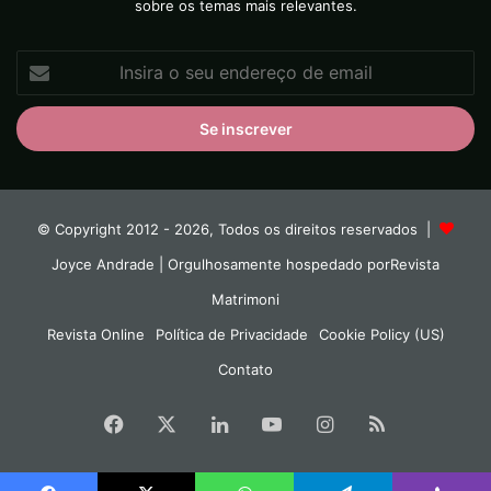
sobre os temas mais relevantes.
Insira
o
seu
endereço
de
email
© Copyright 2012 - 2026, Todos os direitos reservados |
Joyce Andrade
| Orgulhosamente hospedado por
Revista
Matrimoni
Revista Online
Política de Privacidade
Cookie Policy (US)
Contato
Facebook
X
Linkedin
YouTube
Instagram
RSS