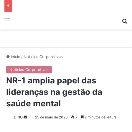
Menu
P
Início
/
Notícias Corporativas
Notícias Corporativas
NR-1 amplia papel das
lideranças na gestão da
saúde mental
DINO
M
25 de maio de 2026
7
2 minutos de leitura
a
n