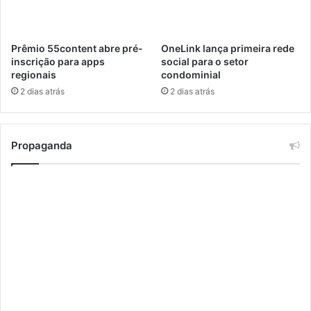
l
n
o
Prêmio 55content abre pré-
OneLink lança primeira rede
c
inscrição para apps
social para o setor
o
regionais
condominial
t
2 dias atrás
2 dias atrás
i
d
i
a
Propaganda
n
o