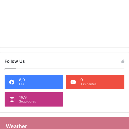
Follow Us
8,9
0
Fãs
Assinantes
16,9
Seguidores
Weather