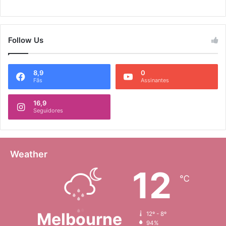
Follow Us
8,9
0
Fãs
Assinantes
16,9
Seguidores
Weather
12
℃
Melbourne
12º - 8º
94%