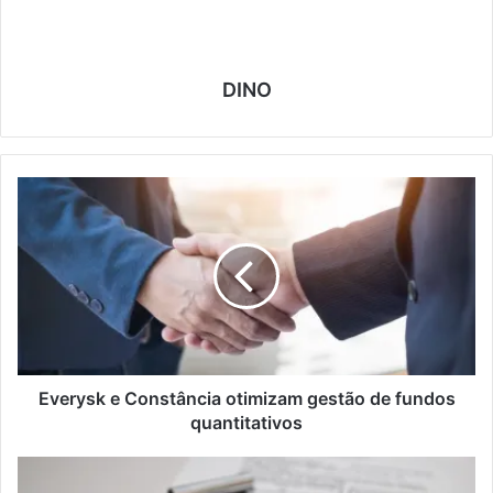
DINO
E
v
e
r
y
s
k
e
C
o
Everysk e Constância otimizam gestão de fundos
n
quantitativos
s
t
P
â
l