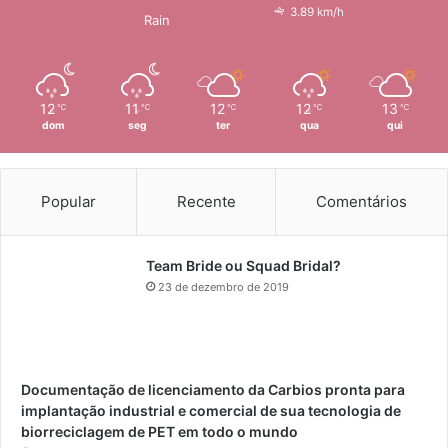
3.89 km/h
Rain
12
11
12
12
13
℃
℃
℃
℃
℃
dom
seg
ter
qua
qui
Popular
Recente
Comentários
Team Bride ou Squad Bridal?
23 de dezembro de 2019
Documentação de licenciamento da Carbios pronta para
implantação industrial e comercial de sua tecnologia de
biorreciclagem de PET em todo o mundo