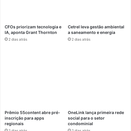
u
r
n
p
d
o
o
r
CFOs priorizam tecnologia e
Cetrel leva gestão ambiental
s
a
IA, aponta Grant Thornton
a saneamento e energia
q
t
2 dias atrás
2 dias atrás
u
i
a
v
n
o
t
s
i
a
t
m
a
p
t
l
i
i
v
a
o
l
s
o
Prêmio 55content abre pré-
OneLink lança primeira rede
g
inscrição para apps
social para o setor
í
regionais
condominial
s
2 dias atrás
2 dias atrás