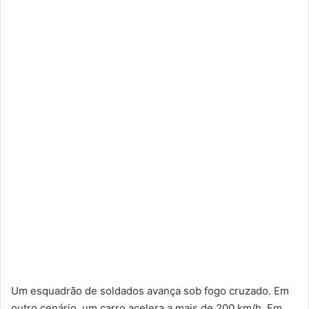
e
u
m
e
-
m
a
i
l
Um esquadrão de soldados avança sob fogo cruzado. Em
outro cenário, um carro acelera a mais de 200 km/h. Em