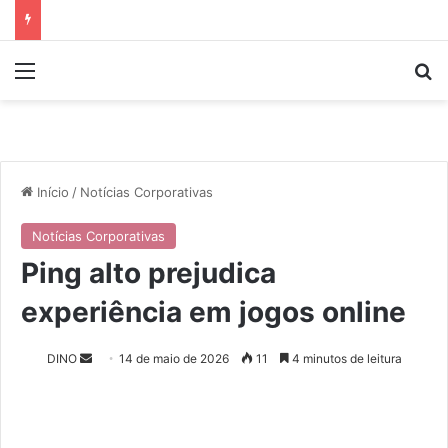
Menu
P
Início
/
Notícias Corporativas
Notícias Corporativas
Ping alto prejudica
experiência em jogos online
DINO
M
14 de maio de 2026
11
4 minutos de leitura
a
n
d