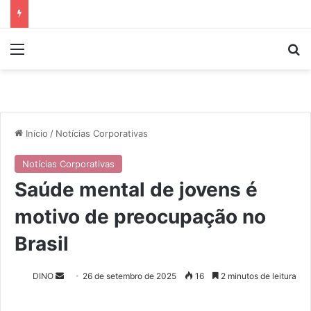
Menu
P
Início
/
Notícias Corporativas
Notícias Corporativas
Saúde mental de jovens é
motivo de preocupação no
Brasil
DINO
M
26 de setembro de 2025
16
2 minutos de leitura
a
n