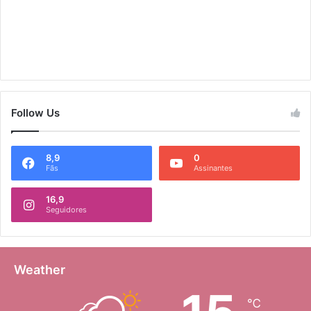
Follow Us
8,9
0
Fãs
Assinantes
16,9
Seguidores
Weather
℃