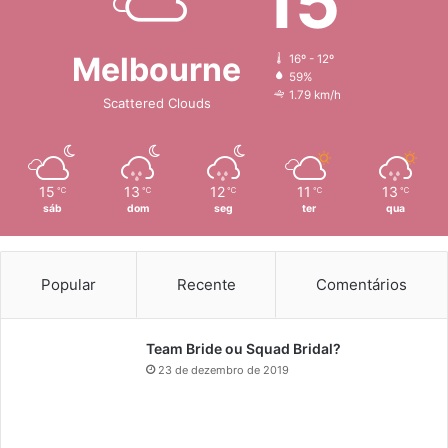
15
Melbourne
16º - 12º
59%
1.79 km/h
Scattered Clouds
15
13
12
11
13
℃
℃
℃
℃
℃
sáb
dom
seg
ter
qua
Popular
Recente
Comentários
Team Bride ou Squad Bridal?
23 de dezembro de 2019