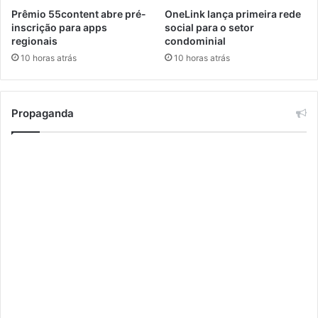
g
Prêmio 55content abre pré-
OneLink lança primeira rede
n
inscrição para apps
social para o setor
ó
regionais
condominial
s
10 horas atrás
10 horas atrás
t
i
c
o
Propaganda