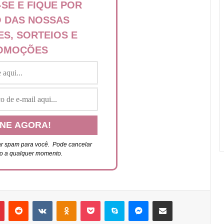
-SE E FIQUE POR
 DAS NOSSAS
ES, SORTEIOS E
OMOÇÕES
r spam para você. P
ode cancelar
ão a qualquer momento.
Pinterest
Reddit
VK
OK
Pocket
Skype
Messenger
Compartilhar via e-mail