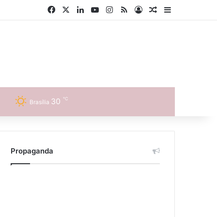
Facebook
X
Linkedin
YouTube
Instagram
RSS
Entrar
Artigo aleatório
Barra Latera
℃
30
Brasília
Propaganda