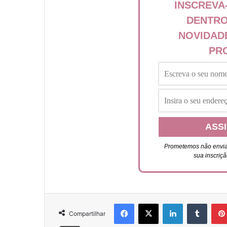
INSCREVA
DENTRO
NOVIDAD
PR
Prometemos não envia
sua inscriç
Facebook
X
Linkedin
Tumblr
Compartilhar
Imprimir