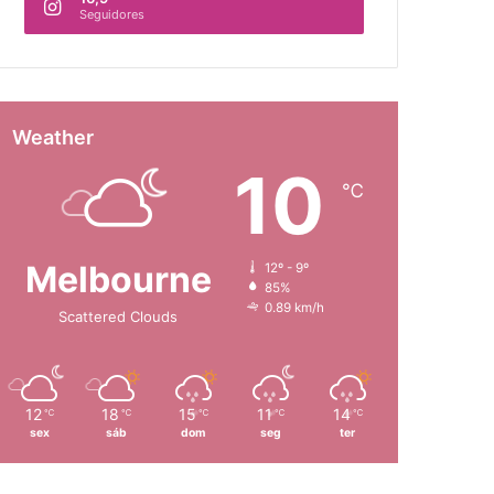
Seguidores
Weather
10
℃
Melbourne
12º - 9º
85%
0.89 km/h
Scattered Clouds
12
18
15
11
14
℃
℃
℃
℃
℃
sex
sáb
dom
seg
ter