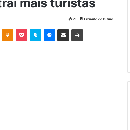
rai mais turistas
21
1 minuto de leitura
VK
OK
Pocket
Skype
Messenger
Compartilhar via e-mail
Imprimir