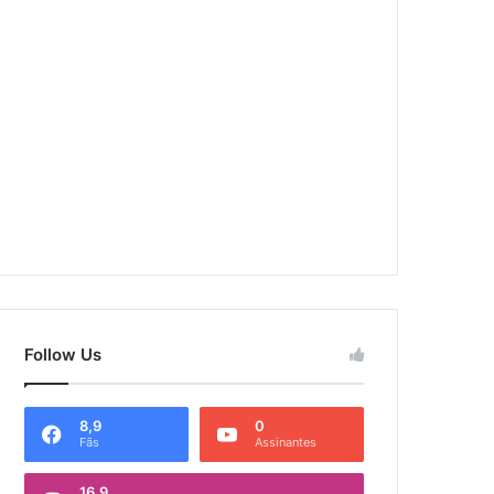
Follow Us
8,9
0
Fãs
Assinantes
16,9