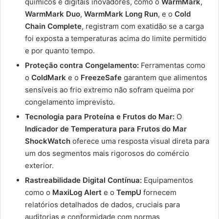
químicos e digitais inovadores, como o
WarmMark
,
WarmMark Duo
,
WarmMark Long Run
, e o
Cold
Chain Complete
, registram com exatidão se a carga
foi exposta a temperaturas acima do limite permitido
e por quanto tempo.
Proteção contra Congelamento:
Ferramentas como
o
ColdMark
e o
FreezeSafe
garantem que alimentos
sensíveis ao frio extremo não sofram queima por
congelamento imprevisto.
Tecnologia para Proteína e Frutos do Mar:
O
Indicador de Temperatura para Frutos do Mar
ShockWatch
oferece uma resposta visual direta para
um dos segmentos mais rigorosos do comércio
exterior.
Rastreabilidade Digital Contínua:
Equipamentos
como o
MaxiLog Alert
e o
TempU
fornecem
relatórios detalhados de dados, cruciais para
auditorias e conformidade com normas