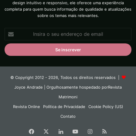
design intuitivo e responsivo, ele oferece uma experiência
completa para quem busca informação de qualidade e atualizações
sobre os temas mais relevantes.
Insira
o
seu
endereço
de
email
© Copyright 2012 - 2026, Todos os direitos reservados |
Joyce Andrade
| Orgulhosamente hospedado por
Revista
Matrimoni
Revista Online
Política de Privacidade
Cookie Policy (US)
Contato
Facebook
X
Linkedin
YouTube
Instagram
RSS