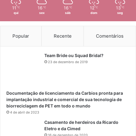
11
16
16
12
13
℃
℃
℃
℃
℃
qui
sex
sáb
dom
seg
Popular
Recente
Comentários
Team Bride ou Squad Bridal?
23 de dezembro de 2019
Documentação de licenciamento da Carbios pronta para
implantação industrial e comercial de sua tecnologia de
biorreciclagem de PET em todo o mundo
4 de abril de 2023
Casamento de herdeiros da Ricardo
Eletro e da Cimed
16 de dezembro de 2020