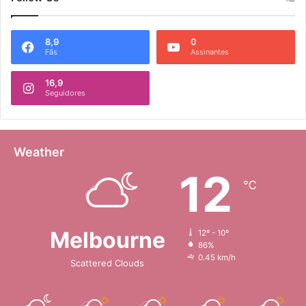
8,9
0
Fãs
Assinantes
16,9
Seguidores
Weather
12
℃
Melbourne
12º - 10º
86%
0.45 km/h
Scattered Clouds