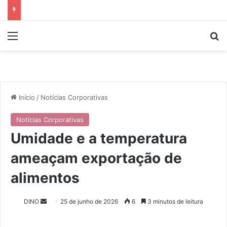
Menu
P
Início
/
Notícias Corporativas
Notícias Corporativas
Umidade e a temperatura
ameaçam exportação de
alimentos
DINO
M
25 de junho de 2026
6
3 minutos de leitura
a
n