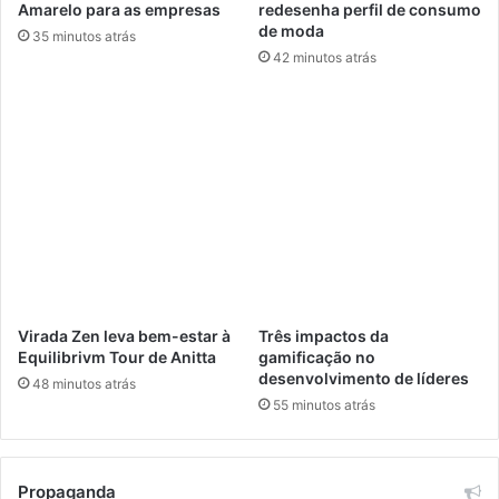
Amarelo para as empresas
redesenha perfil de consumo
l
a
de moda
35 minutos atrás
i
s
42 minutos atrás
d
i
a
l
d
a
e
i
u
n
r
d
b
a
a
n
n
ã
a
o
v
ê
Virada Zen leva bem-estar à
Três impactos da
Equilibrivm Tour de Anitta
gamificação no
desenvolvimento de líderes
48 minutos atrás
55 minutos atrás
Propaganda