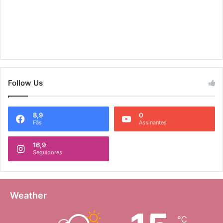
Follow Us
8,9
0
Fãs
Assinantes
16,9
Seguidores
Weather
℃