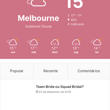
15
Melbourne
17º - 11º
65%
0.89 km/h
Scattered Clouds
15
17
12
12
14
℃
℃
℃
℃
℃
sex
sáb
dom
seg
ter
Popular
Recente
Comentários
Team Bride ou Squad Bridal?
23 de dezembro de 2019