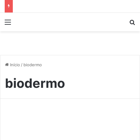
Menu
P
Início
/
biodermo
biodermo