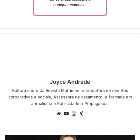
qualquer momento.
Joyce Andrade
Editora chefe da Revista Matrimoni e produtora de eventos
corporativos e sociais, Assessora de casamento, e formada em
Jornalismo e Publicidade e Propaganda.
We
Yo
Ins
Xin
bsi
uT
tag
g
te
ub
ra
e
m
R