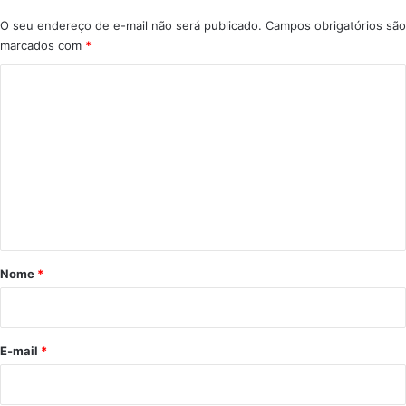
á
O seu endereço de e-mail não será publicado.
Campos obrigatórios são
r
marcados com
*
i
o
C
d
o
e
l
m
u
e
x
n
o
n
t
a
á
F
l
r
Nome
*
ó
i
r
i
o
d
*
E-mail
*
a