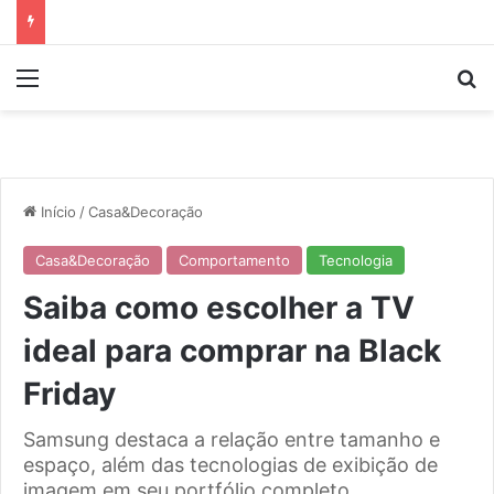
Menu
P
Início
/
Casa&Decoração
Casa&Decoração
Comportamento
Tecnologia
Saiba como escolher a TV
ideal para comprar na Black
Friday
Samsung destaca a relação entre tamanho e
espaço, além das tecnologias de exibição de
imagem em seu portfólio completo