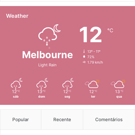
Weather
12
℃
Melbourne
13º - 11º
72%
1.79 km/h
Light Rain
12
13
12
12
13
℃
℃
℃
℃
℃
sáb
dom
seg
ter
qua
Popular
Recente
Comentários