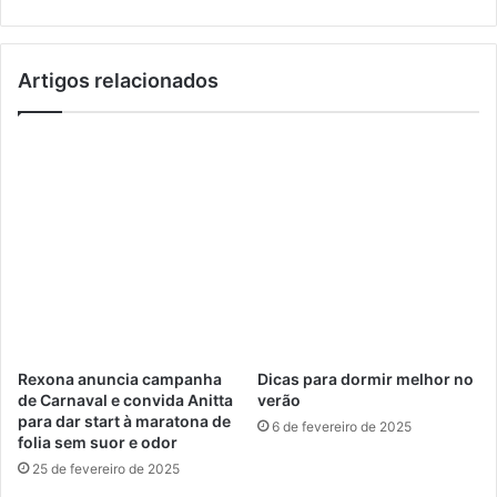
i
t
ê
i
n
d
Artigos relacionados
c
o
i
r
a
e
s
a
m
e
r
i
c
a
n
o
Rexona anuncia campanha
Dicas para dormir melhor no
s
de Carnaval e convida Anitta
verão
i
para dar start à maratona de
6 de fevereiro de 2025
m
folia sem suor e odor
p
25 de fevereiro de 2025
u