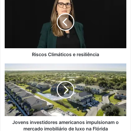
i
s
c
o
s
C
l
i
m
Riscos Climáticos e resiliência
á
t
J
i
o
c
v
o
e
s
n
e
s
r
i
e
n
s
v
i
e
Jovens investidores americanos impulsionam o
l
s
mercado imobiliário de luxo na Flórida