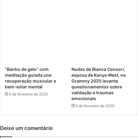
l
s
i
o
n
a
m
o
m
e
r
“Banho de gelo” com
Nudez de Bianca Censori,
c
meditação guiada une
esposa de Kanye West, no
a
recuperação muscular e
Grammy 2025 levanta
d
bem-estar mental
questionamentos sobre
o
validação e traumas
5 de fevereiro de 2025
i
emocionais
m
5 de fevereiro de 2025
o
b
i
Deixe um comentário
l
i