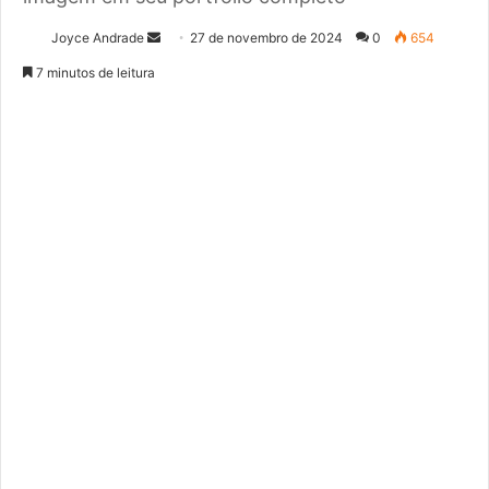
Joyce Andrade
M
27 de novembro de 2024
0
654
a
7 minutos de leitura
n
d
e
u
m
e
-
m
a
i
l